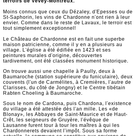
terroirs de Vevey-Montreux.
Moins connus que ceux du Dézaley, d'Epesses ou de
St-Saphorin, les vins de Chardonne n'ont rien à leur
envier. Comme dans le reste de Lavaux, le terroir est
tout simplement exceptionnel!
Le Château de Chardonne est en fait une superbe
maison patricienne, comme il y en a plusieurs au
village. L'église a été édifiée en 1423 et ses
peintures murales d'origine, découvertes
tardivement, ont été classées monument historique.
On trouve aussi une chapelle à Paully, deux à
Baumaroche (station supérieure du funiculaire), deux
couvents (l'un de Carmélites, à Cremières, l'autre de
Clarisses, du côté de Jongny) et le Centre tibétain
Rabten Choeling à Baumaroche.
Sous le nom de Cardona, puis Chardona, l'existence
du village a été attestée dès l'an mille. Les «de
Blonay», les Abbayes de Saint-Maurice et de Haut-
Crêt, les seigneurs de Gruyère, l'évêque de
Lausanne furent tour à tour les maîtres à qui les
Chardonnerets devaient l'impôt. Sous sa forme