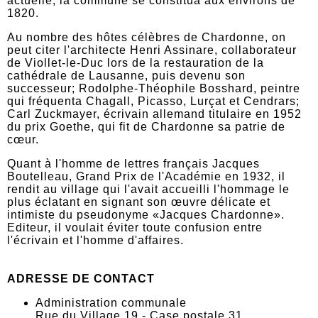
actuelle, la commune se constitua aux environs de
1820.
Au nombre des hôtes célèbres de Chardonne, on
peut citer l'architecte Henri Assinare, collaborateur
de Viollet-le-Duc lors de la restauration de la
cathédrale de Lausanne, puis devenu son
successeur; Rodolphe-Théophile Bosshard, peintre
qui fréquenta Chagall, Picasso, Lurçat et Cendrars;
Carl Zuckmayer, écrivain allemand titulaire en 1952
du prix Goethe, qui fit de Chardonne sa patrie de
cœur.
Quant à l'homme de lettres français Jacques
Boutelleau, Grand Prix de l'Académie en 1932, il
rendit au village qui l'avait accueilli l'hommage le
plus éclatant en signant son œuvre délicate et
intimiste du pseudonyme «Jacques Chardonne».
Editeur, il voulait éviter toute confusion entre
l'écrivain et l'homme d'affaires.
ADRESSE DE CONTACT
Administration communale
Rue du Village 19 - Case postale 31